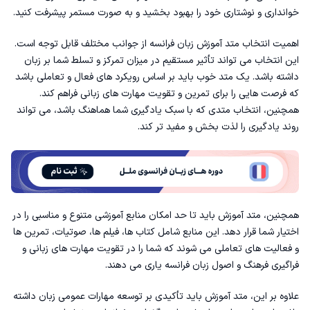
خوانداری و نوشتاری خود را بهبود بخشید و به صورت مستمر پیشرفت کنید.
شروع با الفبای فرانسوی:
اهمیت انتخاب متد
آموزش زبان فرانسه
از جوانب مختلف قابل توجه است.
این انتخاب می تواند تأثیر مستقیم در میزان تمرکز و تسلط شما بر زبان
متد های آموزش زبان فرانسه
داشته باشد. یک متد خوب باید بر اساس رویکرد های فعال و تعاملی باشد
که فرصت هایی را برای تمرین و تقویت مهارت های زبانی فراهم کند.
1. متد گرامر محور (Grammar Translation Method):
همچنین، انتخاب متدی که با سبک یادگیری شما هماهنگ باشد، می تواند
روند یادگیری را لذت بخش و مفید تر کند.
2. متد ارتباطی (Communicative Method):
3. متد داستان گویی (Storytelling Method):
4. متد دستور زبان (Direct Method):
همچنین، متد آموزش باید تا حد امکان منابع آموزشی متنوع و مناسبی را در
5. متد ایمرسیون (Immersion Method):
اختیار شما قرار دهد. این منابع شامل کتاب ها، فیلم ها، صوتیات، تمرین ها
و فعالیت های تعاملی می شوند که شما را در تقویت مهارت های زبانی و
6. متد معکوس (Flipped Classroom):
فراگیری فرهنگ و اصول زبان فرانسه یاری می دهند.
یادگیری فرانسه با کتاب ها
علاوه بر این، متد آموزش باید تأکیدی بر توسعه مهارات عمومی زبان داشته